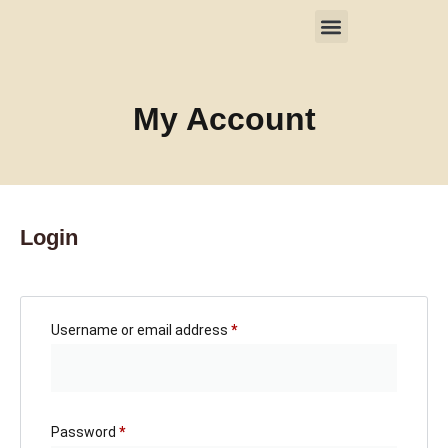
Login / Cadastra-se
Meus Pedidos
All the Products
My Account
Login
Username or email address
*
Password
*